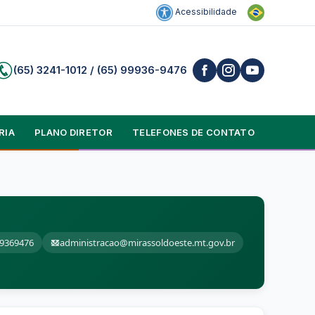
Acessibilidade
(65) 3241-1012 / (65) 99936-9476
RIA
PLANO DIRETOR
TELEFONES DE CONTATO
99369476
administracao@mirassoldoeste.mt.gov.br