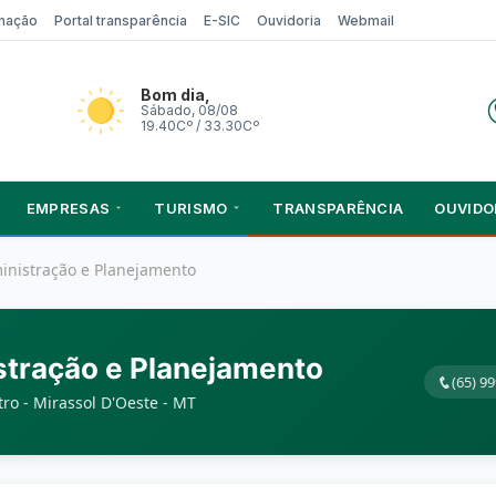
rmação
Portal transparência
E-SIC
Ouvidoria
Webmail
Bom dia,
Sábado, 08/08
19.40Cº / 33.30Cº
EMPRESAS
TURISMO
TRANSPARÊNCIA
OUVIDO
inistração e Planejamento
stração e Planejamento
(65) 9
ro - Mirassol D'Oeste - MT