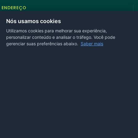
ENDEREÇO
Rua Antonio Tavares, n° 3310, Centro CEP: 78.280-000 -
Nós usamos cookies
Mirassol D’Oeste, MT
Utilizamos cookies para melhorar sua experiência,
personalizar conteúdo e analisar o tráfego. Você pode
REDES SOCIAIS
gerenciar suas preferências abaixo.
Saber mais
OUVIDORIA
Acesse nosso sistema
online
ou ligue
(65) 99972-4002