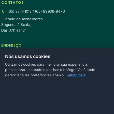
CONTATOS
(65) 3241-1012 / (65) 99936-9476
Horário de atendimento:
Segunda à Sexta,
Das 07h às 13h
ENDEREÇO
Rua Antonio Tavares, n° 3310, Centro CEP: 78.280-000 -
Nós usamos cookies
Mirassol D’Oeste, MT
Utilizamos cookies para melhorar sua experiência,
personalizar conteúdo e analisar o tráfego. Você pode
REDES SOCIAIS
gerenciar suas preferências abaixo.
Saber mais
OUVIDORIA
Acesse nosso sistema
online