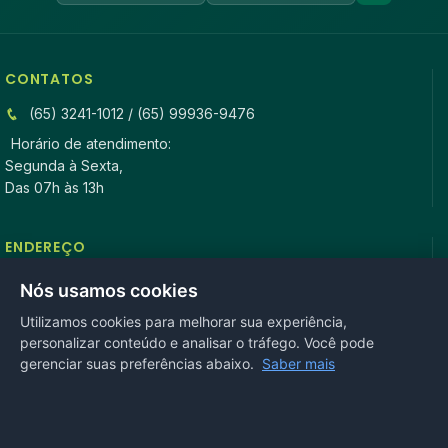
CONTATOS
(65) 3241-1012 / (65) 99936-9476
Horário de atendimento:
Segunda à Sexta,
Das 07h às 13h
ENDEREÇO
Rua Antonio Tavares, n° 3310, Centro CEP: 78.280-000 -
Nós usamos cookies
Mirassol D’Oeste, MT
Utilizamos cookies para melhorar sua experiência,
personalizar conteúdo e analisar o tráfego. Você pode
REDES SOCIAIS
gerenciar suas preferências abaixo.
Saber mais