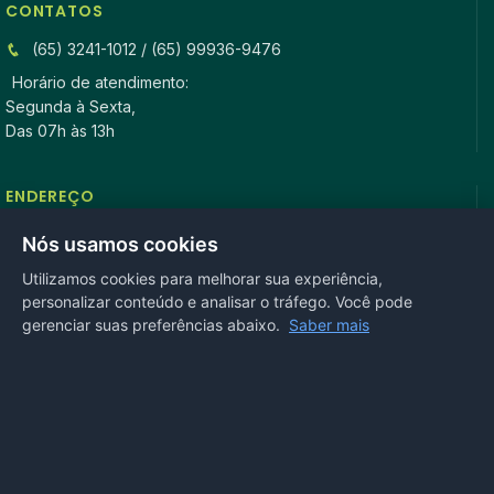
CONTATOS
(65) 3241-1012 / (65) 99936-9476
Horário de atendimento:
Segunda à Sexta,
Das 07h às 13h
ENDEREÇO
Rua Antonio Tavares, n° 3310, Centro CEP: 78.280-000 -
Nós usamos cookies
Mirassol D’Oeste, MT
Utilizamos cookies para melhorar sua experiência,
personalizar conteúdo e analisar o tráfego. Você pode
REDES SOCIAIS
gerenciar suas preferências abaixo.
Saber mais
OUVIDORIA
Acesse nosso sistema
online