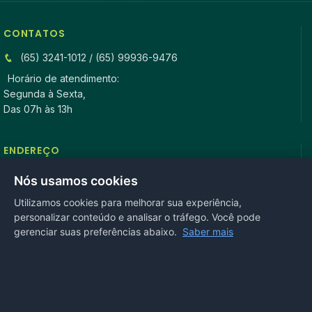
CONTATOS
(65) 3241-1012 / (65) 99936-9476
Horário de atendimento:
Segunda à Sexta,
Das 07h às 13h
ENDEREÇO
Rua Antonio Tavares, n° 3310, Centro CEP: 78.280-000 -
Nós usamos cookies
Mirassol D’Oeste, MT
Utilizamos cookies para melhorar sua experiência,
personalizar conteúdo e analisar o tráfego. Você pode
REDES SOCIAIS
gerenciar suas preferências abaixo.
Saber mais
OUVIDORIA