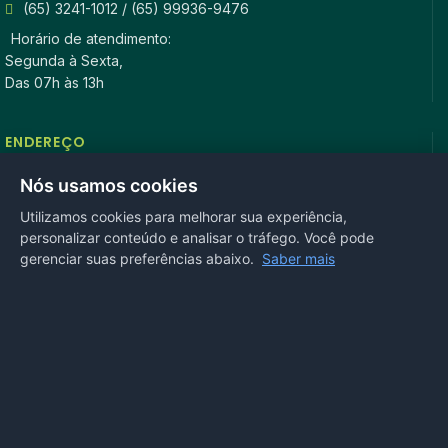
(65) 3241-1012 / (65) 99936-9476
Horário de atendimento:
Segunda à Sexta,
Das 07h às 13h
ENDEREÇO
Rua Antonio Tavares, n° 3310, Centro CEP: 78.280-000 -
Nós usamos cookies
Mirassol D’Oeste, MT
Utilizamos cookies para melhorar sua experiência,
personalizar conteúdo e analisar o tráfego. Você pode
REDES SOCIAIS
gerenciar suas preferências abaixo.
Saber mais
OUVIDORIA
Acesse nosso sistema
online
ou ligue
(65) 99972-4002