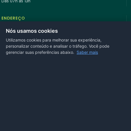
Das 07h às 13h
ENDEREÇO
Rua Antonio Tavares, n° 3310, Centro CEP: 78.280-000 -
Nós usamos cookies
Mirassol D’Oeste, MT
Utilizamos cookies para melhorar sua experiência,
personalizar conteúdo e analisar o tráfego. Você pode
REDES SOCIAIS
gerenciar suas preferências abaixo.
Saber mais
OUVIDORIA
Acesse nosso sistema
online
ou ligue
(65) 99972-4002