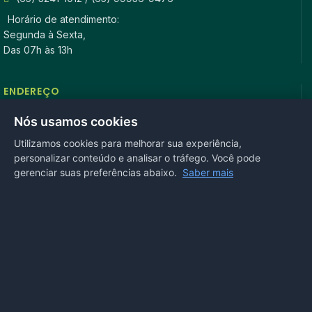
Horário de atendimento:
Segunda à Sexta,
Das 07h às 13h
ENDEREÇO
Rua Antonio Tavares, n° 3310, Centro CEP: 78.280-000 -
Nós usamos cookies
Mirassol D’Oeste, MT
Utilizamos cookies para melhorar sua experiência,
personalizar conteúdo e analisar o tráfego. Você pode
REDES SOCIAIS
gerenciar suas preferências abaixo.
Saber mais
OUVIDORIA
Acesse nosso sistema
online
ou ligue
(65) 99972-4002