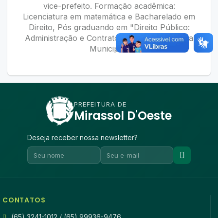
vice-prefeito. Formação acadêmica:
Licenciatura em matemática e Bacharelado em
Direito, Pós graduando em "Direito Público:
Administração e Contratos"e "Gestão Pública
Municipal"
PREFEITURA DE
Mirassol D'Oeste
Deseja receber nossa newsletter?
CONTATOS
(65) 3241-1012 / (65) 99936-9476