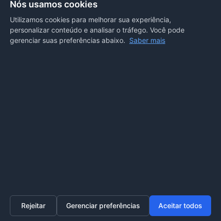
Nós usamos cookies
Mirassol D’Oeste, MT
Utilizamos cookies para melhorar sua experiência,
personalizar conteúdo e analisar o tráfego. Você pode
REDES SOCIAIS
gerenciar suas preferências abaixo.
Saber mais
OUVIDORIA
Acesse nosso sistema
online
ou ligue
(65) 99972-4002
Rejeitar
Gerenciar preferências
Aceitar todos
Home
Transparência
SIC
Ouvidoria