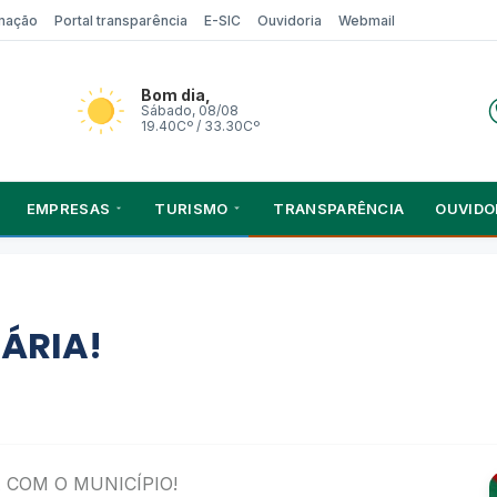
rmação
Portal transparência
E-SIC
Ouvidoria
Webmail
Bom dia,
Sábado, 08/08
19.40Cº / 33.30Cº
EMPRESAS
TURISMO
TRANSPARÊNCIA
OUVIDO
ÁRIA!
 COM O MUNICÍPIO!