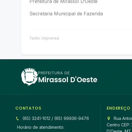
Prefeitura de Mirassol D’Oeste
Secretaria Municipal de Fazenda
Texto: Imprensa
PREFEITURA DE
Mirassol D'Oeste
CONTATOS
ENDEREÇO
(65) 3241-1012 / (65) 99936-9476
Rua Anton
Centro CEP: 
Horário de atendimento:
D’Oeste, MT