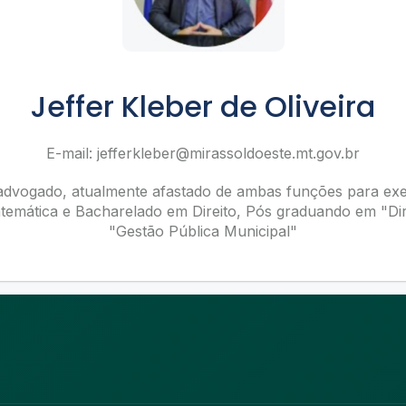
Jeffer Kleber de Oliveira
E-mail:
jefferkleber@mirassoldoeste.mt.gov.br
dvogado, atualmente afastado de ambas funções para exerc
emática e Bacharelado em Direito, Pós graduando em "Dire
"Gestão Pública Municipal"