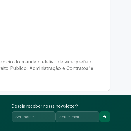
ício do mandato eletivo de vice-prefeito.
ito Público: Administração e Contratos"e
Deseja receber nossa newsletter?