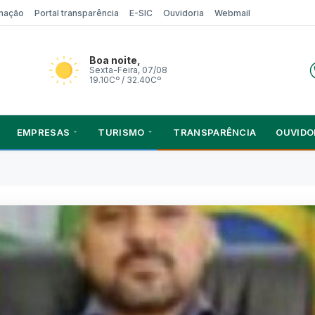
rmação
Portal transparência
E-SIC
Ouvidoria
Webmail
Boa noite,
Sexta-Feira, 07/08
19.10Cº / 32.40Cº
EMPRESAS
TURISMO
TRANSPARÊNCIA
OUVIDO