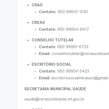
CRAS
Contato:
(65) 99810-1530
CREAS
Contato:
(65) 99954-6417
CONSELHO TUTELAR
Contato
: (65) 99991-6733
Email
:
conselhotutelar@mirassoldoest
ESCRITÓRIO SOCIAL
Contato
: (65) 99954-5423
Email
:
escritoriosocialmirassol@gmail
SECRETARIA MUNICIPAL SAÚDE
saude@mirassoldoeste.mt.gov.br