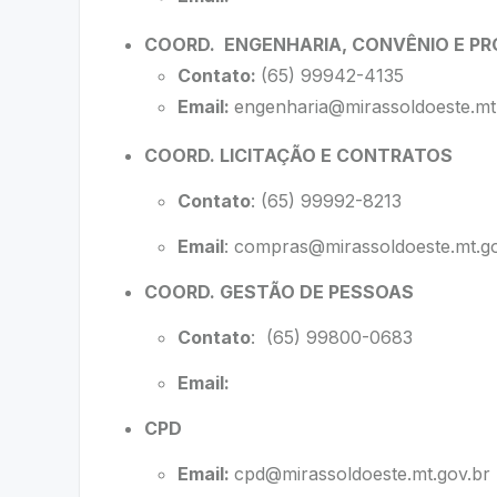
COORD. ENGENHARIA, CONVÊNIO E P
Contato:
(65) 99942-4135
Email:
engenharia@mirassoldoeste.mt
COORD. LICITAÇÃO E CONTRATOS
Contato
: (65) 99992-8213
Email
:
compras@mirassoldoeste.mt.go
COORD. GESTÃO DE PESSOAS
Contato
: (65) 99800-0683
Email:
CPD
Email:
cpd@mirassoldoeste.mt.gov.br