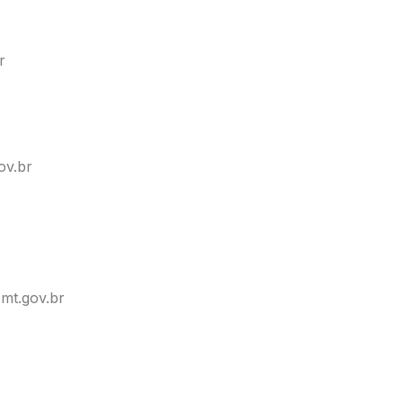
r
ov.br
mt.gov.br