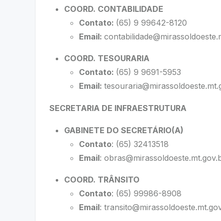
COORD. CONTABILIDADE
Contato:
(65) 9 99642-8120
Email:
contabilidade@mirassoldoeste.
COORD. TESOURARIA
Contato:
(65) 9 9691-5953
Email:
tesouraria@mirassoldoeste.mt.
SECRETARIA DE INFRAESTRUTURA
GABINETE DO SECRETÁRIO(A)
Contato
: (65) 32413518
Email
:
obras@mirassoldoeste.mt.gov.
COORD. TRÂNSITO
Contato
: (65) 99986-8908
Email
:
transito@mirassoldoeste.mt.gov