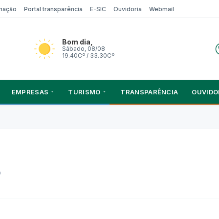
rmação
Portal transparência
E-SIC
Ouvidoria
Webmail
Bom dia,
Sábado, 08/08
19.40Cº / 33.30Cº
EMPRESAS
TURISMO
TRANSPARÊNCIA
OUVIDO
o