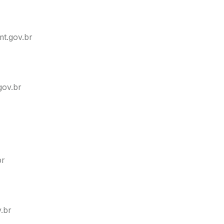
mt.gov.br
gov.br
br
.br