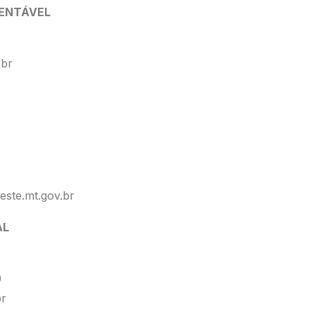
TENTÁVEL
.br
este.mt.gov.br
AL
0
br