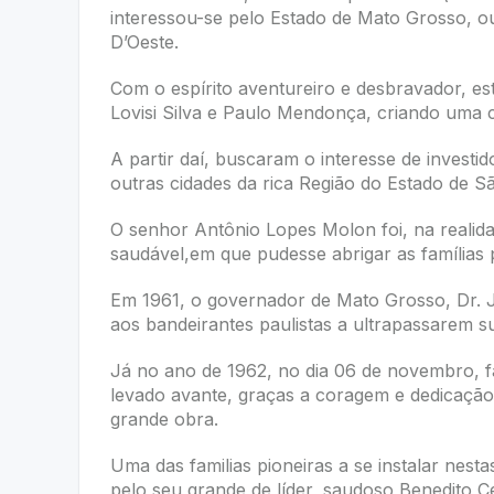
interessou-se pelo Estado de Mato Grosso, ou
D’Oeste.
Com o espírito aventureiro e desbravador, es
Lovisi Silva e Paulo Mendonça, criando uma c
A partir daí, buscaram o interesse de investi
outras cidades da rica Região do Estado de 
O senhor Antônio Lopes Molon foi, na realida
saudável,em que pudesse abrigar as famílias
Em 1961, o governador de Mato Grosso, Dr. J
aos bandeirantes paulistas a ultrapassarem s
Já no ano de 1962, no dia 06 de novembro, fa
levado avante, graças a coragem e dedicação 
grande obra.
Uma das familias pioneiras a se instalar nesta
pelo seu grande de líder, saudoso Benedito C