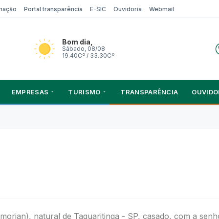
rmação
Portal transparência
E-SIC
Ouvidoria
Webmail
Bom dia,
Sábado, 08/08
19.40Cº / 33.30Cº
EMPRESAS
TURISMO
TRANSPARÊNCIA
OUVIDO
orian), natural de Taquaritinga - SP, casado, com a sen