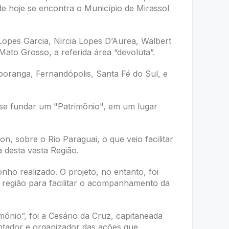
de hoje se encontra o Município de Mirassol
Lopes Garcia, Nircia Lopes D’Aurea, Walbert
Mato Grosso, a referida área “devoluta”.
tuporanga, Fernandópolis, Santa Fé do Sul, e
e se fundar um "Patrimônio", em um lugar
 sobre o Rio Paraguai, o que veio facilitar
 desta vasta Região.
ho realizado. O projeto, no entanto, foi
a região para facilitar o acompanhamento da
imônio”, foi a Cesário da Cruz, capitaneada
entador e organizador das ações que