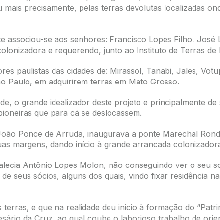
 mais precisamente, pelas terras devolutas localizadas on
te associou-se aos senhores: Francisco Lopes Filho, José 
olonizadora e requerendo, junto ao Instituto de Terras de 
dores paulistas das cidades de: Mirassol, Tanabi, Jales, Vo
São Paulo, em adquirirem terras em Mato Grosso.
de, o grande idealizador deste projeto e principalmente d
 pioneiras que para cá se deslocassem.
oão Ponce de Arruda, inaugurava a ponte Marechal Rondon,
uas margens, dando início à grande arrancada colonizadora
lecia Antônio Lopes Molon, não conseguindo ver o seu son
de seus sócios, alguns dos quais, vindo fixar residência n
s terras, e que na realidade deu inicio à formação do “Patr
esário da Cruz, ao qual coube o laborioso trabalho de ori