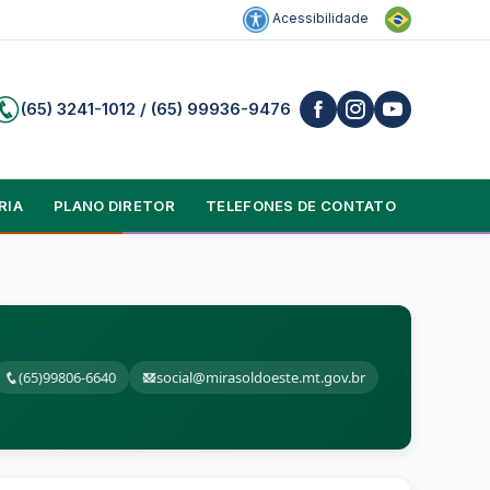
Acessibilidade
(65) 3241-1012 / (65) 99936-9476
RIA
PLANO DIRETOR
TELEFONES DE CONTATO
(65)99806-6640
social@mirasoldoeste.mt.gov.br