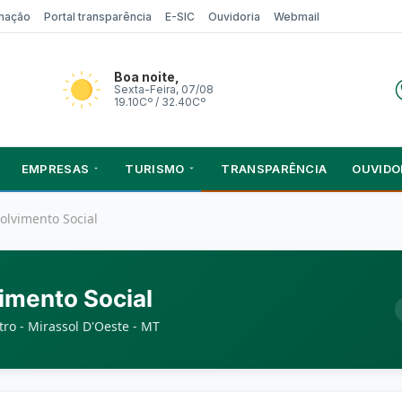
rmação
Portal transparência
E-SIC
Ouvidoria
Webmail
Boa noite,
Sexta-Feira, 07/08
19.10Cº / 32.40Cº
EMPRESAS
TURISMO
TRANSPARÊNCIA
OUVIDO
olvimento Social
imento Social
ro - Mirassol D'Oeste - MT