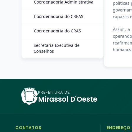
Coordenadoria Administrativa
políticas
govername
Coordenadoria do CREAS
capazes d
Assim, a 
Coordenadoria do CRAS
operando 
reafirma
Secretaria Executiva de
humaniza
Conselhos
PREFEITURA DE
Mirassol D'Oeste
CONTATOS
ENDEREÇO