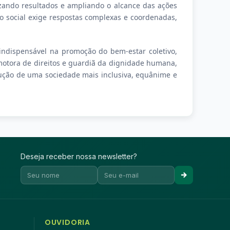
lizando resultados e ampliando o alcance das ações
o social exige respostas complexas e coordenadas,
indispensável na promoção do bem-estar coletivo,
otora de direitos e guardiã da dignidade humana,
ução de uma sociedade mais inclusiva, equânime e
Deseja receber nossa newsletter?
OUVIDORIA