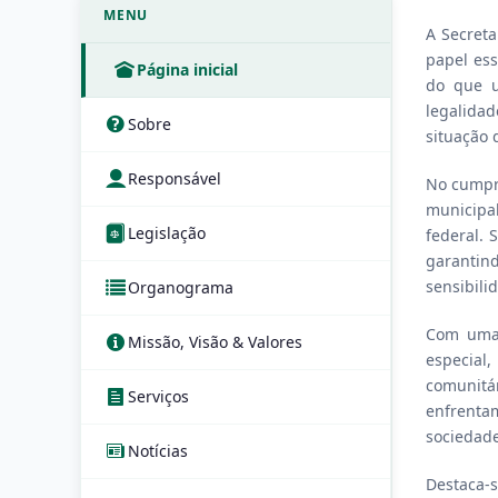
MENU
A Secreta
papel ess
Página inicial
do que u
legalida
Sobre
situação 
Responsável
No cumpri
municipal
Legislação
federal. 
garantin
sensibilid
Organograma
Com uma 
Missão, Visão & Valores
especial,
comunitá
Serviços
enfrenta
sociedade
Notícias
Destaca-