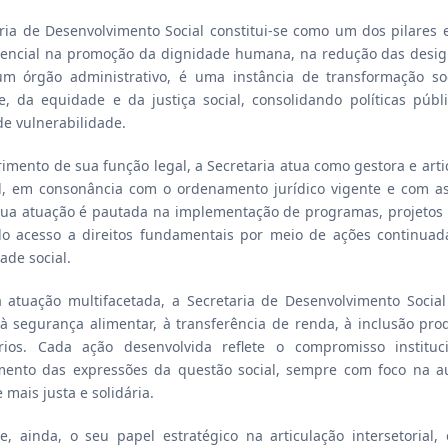
ria de Desenvolvimento Social constitui-se como um dos pilares 
encial na promoção da dignidade humana, na redução das desigua
m órgão administrativo, é uma instância de transformação soci
de, da equidade e da justiça social, consolidando políticas pú
de vulnerabilidade.
mento de sua função legal, a Secretaria atua como gestora e artic
, em consonância com o ordenamento jurídico vigente e com as d
Sua atuação é pautada na implementação de programas, projetos e
do acesso a direitos fundamentais por meio de ações continuad
ade social.
atuação multifacetada, a Secretaria de Desenvolvimento Social 
 à segurança alimentar, à transferência de renda, à inclusão prod
rios. Cada ação desenvolvida reflete o compromisso insti
mento das expressões da questão social, sempre com foco na a
 mais justa e solidária.
se, ainda, o seu papel estratégico na articulação intersetoria