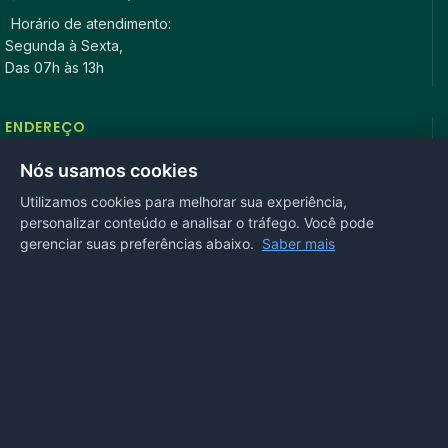
Horário de atendimento:
Segunda à Sexta,
Das 07h às 13h
ENDEREÇO
Rua Antonio Tavares, n° 3310, Centro CEP: 78.280-000 -
Nós usamos cookies
Mirassol D’Oeste, MT
Utilizamos cookies para melhorar sua experiência,
personalizar conteúdo e analisar o tráfego. Você pode
REDES SOCIAIS
gerenciar suas preferências abaixo.
Saber mais
OUVIDORIA
Acesse nosso sistema
online
ou ligue
(65) 99972-4002