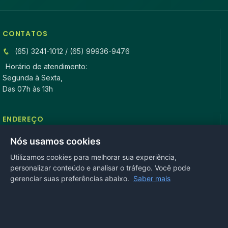
CONTATOS
(65) 3241-1012 / (65) 99936-9476
Horário de atendimento:
Segunda à Sexta,
Das 07h às 13h
ENDEREÇO
Rua Antonio Tavares, n° 3310, Centro CEP: 78.280-000 -
Nós usamos cookies
Mirassol D’Oeste, MT
Utilizamos cookies para melhorar sua experiência,
personalizar conteúdo e analisar o tráfego. Você pode
REDES SOCIAIS
gerenciar suas preferências abaixo.
Saber mais