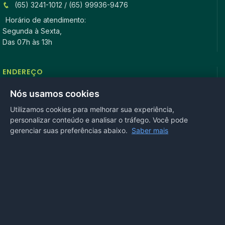
(65) 3241-1012 / (65) 99936-9476
Horário de atendimento:
Segunda à Sexta,
Das 07h às 13h
ENDEREÇO
Rua Antonio Tavares, n° 3310, Centro CEP: 78.280-000 -
Nós usamos cookies
Mirassol D’Oeste, MT
Utilizamos cookies para melhorar sua experiência,
personalizar conteúdo e analisar o tráfego. Você pode
REDES SOCIAIS
gerenciar suas preferências abaixo.
Saber mais
OUVIDORIA
Acesse nosso sistema
online
ou ligue
(65) 99972-4002