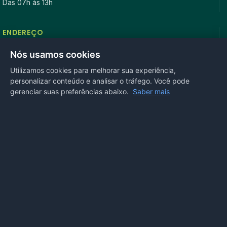
Das 07h às 13h
ENDEREÇO
Rua Antonio Tavares, n° 3310, Centro CEP: 78.280-000 -
Nós usamos cookies
Mirassol D’Oeste, MT
Utilizamos cookies para melhorar sua experiência,
personalizar conteúdo e analisar o tráfego. Você pode
REDES SOCIAIS
gerenciar suas preferências abaixo.
Saber mais
OUVIDORIA
Acesse nosso sistema
online
ou ligue
(65) 99972-4002