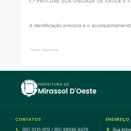
👉 PROCURE SUA UNIDADE DE SAÚDE E F
A identificação precoce e o acompanhamento 
Texto: Imprensa
PREFEITURA DE
Mirassol D'Oeste
CONTATOS
ENDEREÇO
(65) 3241-1012 / (65) 99936-9476
Rua Anton