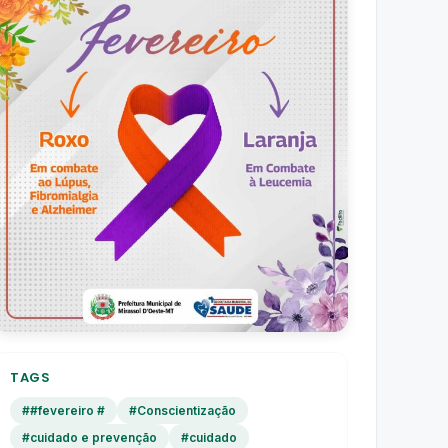
TAGS
##fevereiro #
#Conscientização
#cuidado e prevenção
#cuidado