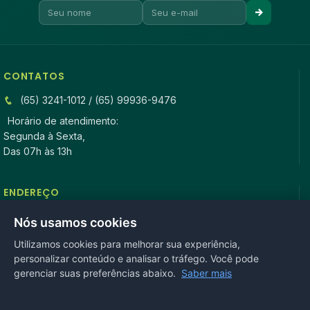
CONTATOS
(65) 3241-1012 / (65) 99936-9476
Horário de atendimento:
Segunda à Sexta,
Das 07h às 13h
ENDEREÇO
Rua Antonio Tavares, n° 3310, Centro CEP: 78.280-000 -
Nós usamos cookies
Mirassol D’Oeste, MT
Utilizamos cookies para melhorar sua experiência,
personalizar conteúdo e analisar o tráfego. Você pode
REDES SOCIAIS
gerenciar suas preferências abaixo.
Saber mais