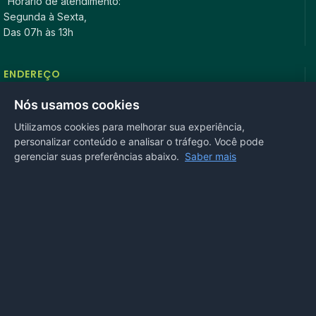
Horário de atendimento:
Segunda à Sexta,
Das 07h às 13h
ENDEREÇO
Rua Antonio Tavares, n° 3310, Centro CEP: 78.280-000 -
Nós usamos cookies
Mirassol D’Oeste, MT
Utilizamos cookies para melhorar sua experiência,
personalizar conteúdo e analisar o tráfego. Você pode
REDES SOCIAIS
gerenciar suas preferências abaixo.
Saber mais
OUVIDORIA
Acesse nosso sistema
online
ou ligue
(65) 99972-4002