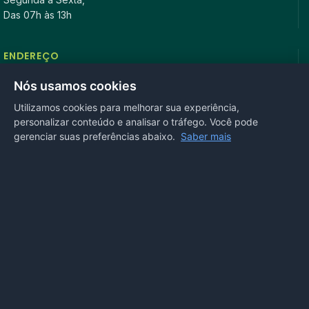
Das 07h às 13h
ENDEREÇO
Rua Antonio Tavares, n° 3310, Centro CEP: 78.280-000 -
Nós usamos cookies
Mirassol D’Oeste, MT
Utilizamos cookies para melhorar sua experiência,
personalizar conteúdo e analisar o tráfego. Você pode
REDES SOCIAIS
gerenciar suas preferências abaixo.
Saber mais
OUVIDORIA
Acesse nosso sistema
online
ou ligue
(65) 99972-4002