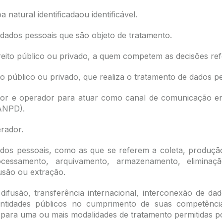
natural identificadaou identificável.
 dados pessoais que são objeto de tratamento.
direito público ou privado, a quem competem as decisões re
ito público ou privado, que realiza o tratamento de dados 
dor e operador para atuar como canal de comunicação entr
(ANPD).
rador.
os pessoais, como as que se referem a coleta, produção, 
processamento, arquivamento, armazenamento, eliminaç
usão ou extração.
ifusão, transferência internacional, interconexão de da
tidades públicos no cumprimento de suas competências
para uma ou mais modalidades de tratamento permitidas po