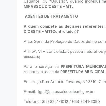
Usuários (ou "Usuário", quando individualm
MIRASSOL D’OESTE – MT
.
AGENTES DE TRATAMENTO
A quem compete as decisões referentes 
D’OESTE – MT
(Controlador)?
A Lei Geral de Proteção de Dados define como
Art. 5º, VI – controlador: pessoa natural ou
pessoais;
Para o serviço da
PREFEITURA MUNICIPA
responsabilidade da
PREFEITURA MUNICIPAL
Endereço:Rua Antonio Tavares, N° 3310, Cen
E-mail:
lgpd@mirassoldoeste.mt.gov.br
Telefone: (65) 3241-1012 / (65) 3241-3090