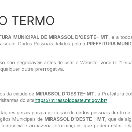
O TERMO
TURA MUNICIPAL DE MIRASSOL D’OESTE– MT
, e a todo
aisquer Dados Pessoais detidos pela à
PREFEITURA MUNIC
uso não negociáveis antes de usar o Website, você (o “Us
qualquer outra prerrogativa.
ãos da cidade de
MIRASSOL D’OESTE– MT
, a Prefeitura c
sitantes do site
https://mirassoldoeste.mt.gov.br/
ções gerais para a proteção de dados pessoais dentro e
rgãos Municipais de
MIRASSOL D’OESTE – MT
, que de al
manuseia e armazena informações que podem estar relaci