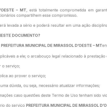
D’OESTE – MT
, está totalmente comprometida em garant
ionários compartilhem esse compromisso.
 levada a sério e poderá resultar em uma ação disciplina
 NESTE DOCUMENTO?
a
PREFEITURA MUNICIPAL DE MIRASSOL D’OESTE – MT
en
licáveis a ele; o arcabouço legal relacionado à prestação
r o serviço;
blica ao prover o serviço;
guma dúvida, ou seja, necessário atualizar informações;
amações caso questões deste Termo de Uso tenham sido vio
ário do serviço
PREFEITURA MUNICIPAL DE MIRASSOL D’