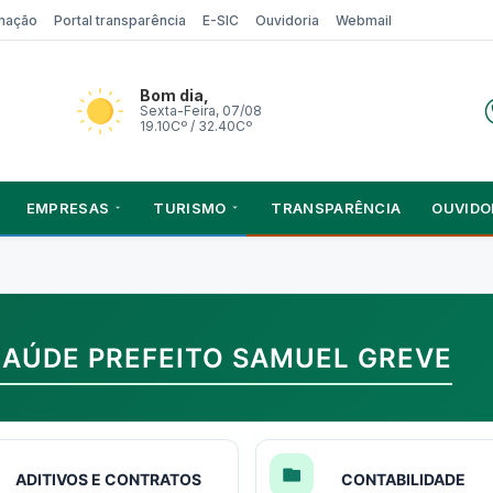
rmação
Portal transparência
E-SIC
Ouvidoria
Webmail
Bom dia,
Sexta-Feira, 07/08
19.10Cº / 32.40Cº
EMPRESAS
TURISMO
TRANSPARÊNCIA
OUVIDO
SAÚDE PREFEITO SAMUEL GREVE
ADITIVOS E CONTRATOS
CONTABILIDADE