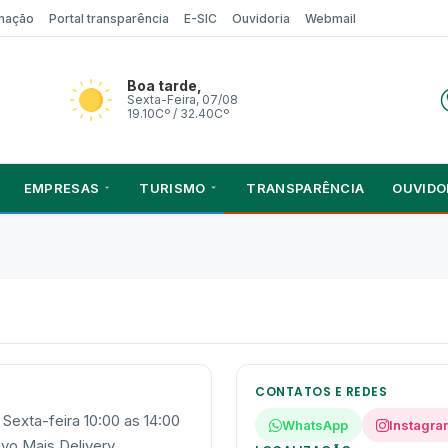
rmação
Portal transparência
E-SIC
Ouvidoria
Webmail
Boa tarde,
Sexta-Feira, 07/08
19.10Cº / 32.40Cº
EMPRESAS
TURISMO
TRANSPARÊNCIA
OUVIDO
CONTATOS E REDES
Sexta-feira 10:00 as 14:00
WhatsApp
Instagra
vo Mais Delivery