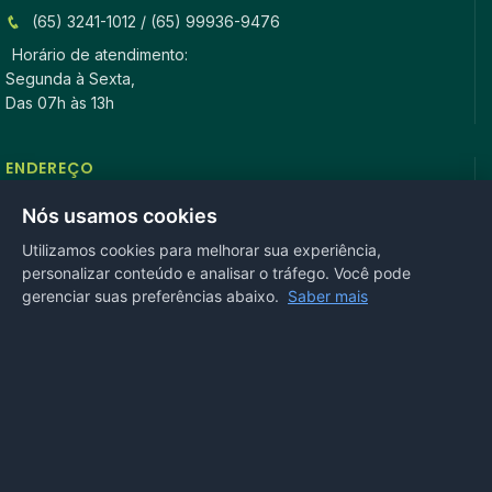
(65) 3241-1012 / (65) 99936-9476
Horário de atendimento:
Segunda à Sexta,
Das 07h às 13h
ENDEREÇO
Rua Antonio Tavares, n° 3310, Centro CEP: 78.280-000 -
Nós usamos cookies
Mirassol D’Oeste, MT
Utilizamos cookies para melhorar sua experiência,
personalizar conteúdo e analisar o tráfego. Você pode
REDES SOCIAIS
gerenciar suas preferências abaixo.
Saber mais
OUVIDORIA
Acesse nosso sistema
online
ou ligue
(65) 99972-4002