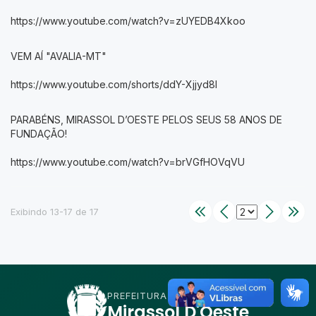
https://www.youtube.com/watch?v=zUYEDB4Xkoo
VEM AÍ "AVALIA-MT"
https://www.youtube.com/shorts/ddY-Xjjyd8I
PARABÉNS, MIRASSOL D’OESTE PELOS SEUS 58 ANOS DE
FUNDAÇÃO!
https://www.youtube.com/watch?v=brVGfHOVqVU
Exibindo 13-17 de 17
PREFEITURA DE
Mirassol D'Oeste