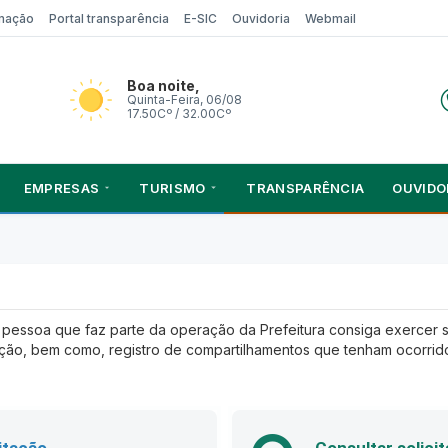
rmação
Portal transparência
E-SIC
Ouvidoria
Webmail
Boa noite,
Quinta-Feira, 06/08
17.50Cº / 32.00Cº
EMPRESAS
TURISMO
TRANSPARÊNCIA
OUVIDO
u pessoa que faz parte da operação da Prefeitura consiga exercer se
ação, bem como, registro de compartilhamentos que tenham ocorrid
itação
Consultar solici