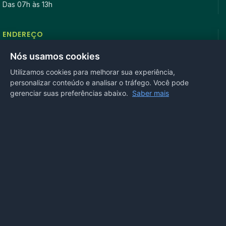
Das 07h às 13h
ENDEREÇO
Rua Antonio Tavares, n° 3310, Centro CEP: 78.280-000 -
Nós usamos cookies
Mirassol D’Oeste, MT
Utilizamos cookies para melhorar sua experiência,
personalizar conteúdo e analisar o tráfego. Você pode
REDES SOCIAIS
gerenciar suas preferências abaixo.
Saber mais
OUVIDORIA
Acesse nosso sistema
online
ou ligue
(65) 99972-4002