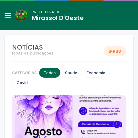
PREFEITURA DE
Mirassol D'Oeste
NOTÍCIAS
RSS
todas as publicações
Todas
Saude
Economia
CATEGORIAS:
Covid