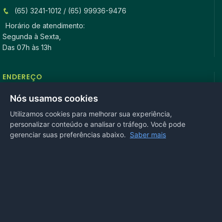
(65) 3241-1012 / (65) 99936-9476
Horário de atendimento:
Segunda à Sexta,
Das 07h às 13h
ENDEREÇO
Rua Antonio Tavares, n° 3310, Centro CEP: 78.280-000 -
Nós usamos cookies
Mirassol D’Oeste, MT
Utilizamos cookies para melhorar sua experiência,
personalizar conteúdo e analisar o tráfego. Você pode
REDES SOCIAIS
gerenciar suas preferências abaixo.
Saber mais
OUVIDORIA
Acesse nosso sistema
online
ou ligue
(65) 99972-4002