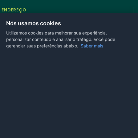
ENDEREÇO
Rua Antonio Tavares, n° 3310, Centro CEP: 78.280-000 -
Nós usamos cookies
Mirassol D’Oeste, MT
Utilizamos cookies para melhorar sua experiência,
personalizar conteúdo e analisar o tráfego. Você pode
REDES SOCIAIS
gerenciar suas preferências abaixo.
Saber mais
OUVIDORIA
Acesse nosso sistema
online
ou ligue
(65) 99972-4002