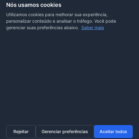
Rua Antonio Tavares, n° 3310, Centro CEP: 78.280-000 -
Nós usamos cookies
Mirassol D’Oeste, MT
Utilizamos cookies para melhorar sua experiência,
personalizar conteúdo e analisar o tráfego. Você pode
REDES SOCIAIS
gerenciar suas preferências abaixo.
Saber mais
OUVIDORIA
Acesse nosso sistema
online
ou ligue
(65) 99972-4002
Rejeitar
Gerenciar preferências
Aceitar todos
Home
Transparência
SIC
Ouvidoria