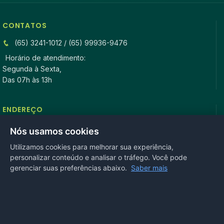
CONTATOS
(65) 3241-1012 / (65) 99936-9476
Horário de atendimento:
Segunda à Sexta,
Das 07h às 13h
ENDEREÇO
Rua Antonio Tavares, n° 3310, Centro CEP: 78.280-000 -
Nós usamos cookies
Mirassol D’Oeste, MT
Utilizamos cookies para melhorar sua experiência,
personalizar conteúdo e analisar o tráfego. Você pode
REDES SOCIAIS
gerenciar suas preferências abaixo.
Saber mais
OUVIDORIA