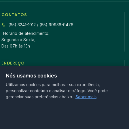
CONTATOS
(65) 3241-1012 / (65) 99936-9476
Horário de atendimento:
Segunda à Sexta,
Das 07h às 13h
ENDEREÇO
Rua Antonio Tavares, n° 3310, Centro CEP: 78.280-000 -
Nós usamos cookies
Mirassol D’Oeste, MT
Utilizamos cookies para melhorar sua experiência,
personalizar conteúdo e analisar o tráfego. Você pode
REDES SOCIAIS
gerenciar suas preferências abaixo.
Saber mais
OUVIDORIA