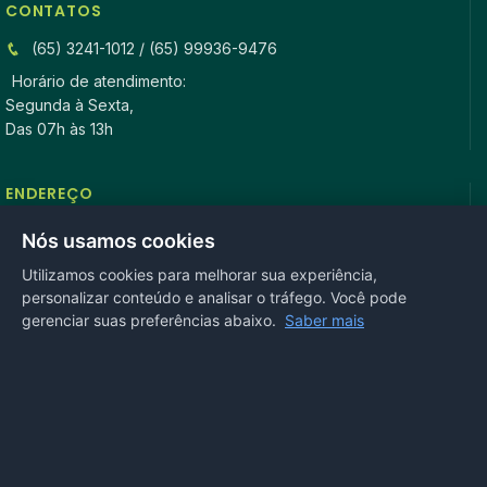
CONTATOS
(65) 3241-1012 / (65) 99936-9476
Horário de atendimento:
Segunda à Sexta,
Das 07h às 13h
ENDEREÇO
Rua Antonio Tavares, n° 3310, Centro CEP: 78.280-000 -
Nós usamos cookies
Mirassol D’Oeste, MT
Utilizamos cookies para melhorar sua experiência,
personalizar conteúdo e analisar o tráfego. Você pode
REDES SOCIAIS
gerenciar suas preferências abaixo.
Saber mais
OUVIDORIA
Acesse nosso sistema
online