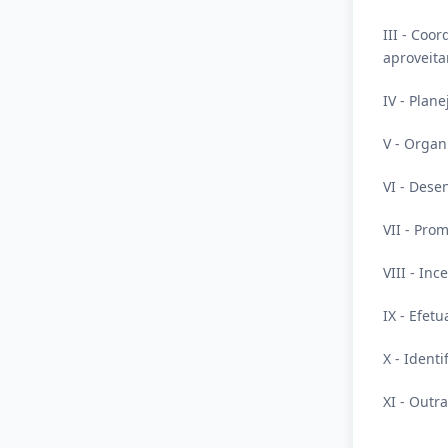
III - Coo
aproveit
IV - Plan
V - Organ
VI - Dese
VII - Pro
VIII - In
IX - Efet
X - Ident
XI - Outra