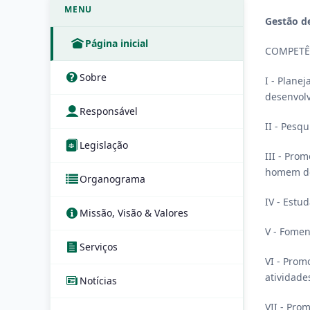
MENU
Gestão de
Página inicial
COMPETÊ
Sobre
I - Planej
desenvolv
Responsável
II - Pesq
Legislação
III - Pro
homem d
Organograma
IV - Estu
Missão, Visão & Valores
V - Fomen
Serviços
VI - Prom
atividade
Notícias
VII - Pro