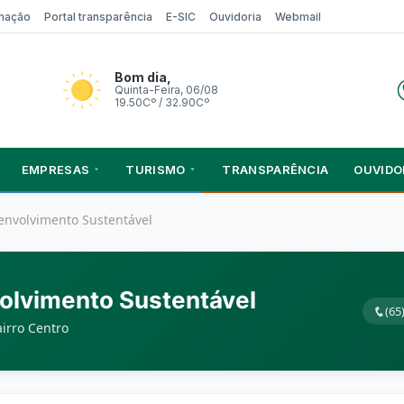
rmação
Portal transparência
E-SIC
Ouvidoria
Webmail
Bom dia,
Quinta-Feira, 06/08
19.50Cº / 32.90Cº
EMPRESAS
TURISMO
TRANSPARÊNCIA
OUVIDO
envolvimento Sustentável
olvimento Sustentável
(65
airro Centro