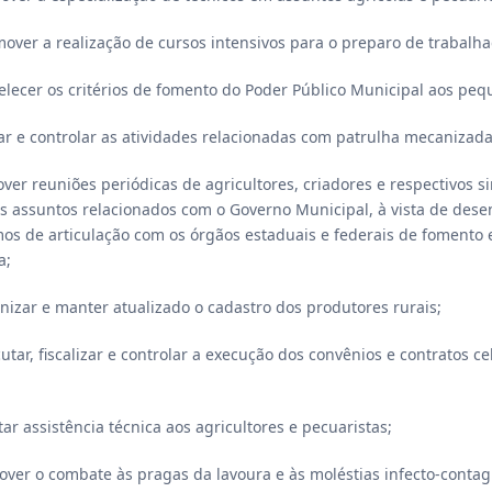
omover a realização de cursos intensivos para o preparo de trabalha
belecer os critérios de fomento do Poder Público Municipal aos peq
icar e controlar as atividades relacionadas com patrulha mecanizada
over reuniões periódicas de agricultores, criadores e respectivos 
s assuntos relacionados com o Governo Municipal, à vista de desen
s de articulação com os órgãos estaduais e federais de fomento e 
a;
anizar e manter atualizado o cadastro dos produtores rurais;
ecutar, fiscalizar e controlar a execução dos convênios e contratos 
tar assistência técnica aos agricultores e pecuaristas;
over o combate às pragas da lavoura e às moléstias infecto-contag