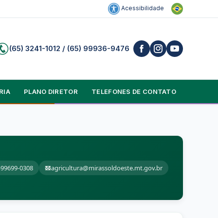
Acessibilidade
(65) 3241-1012 / (65) 99936-9476
RIA
PLANO DIRETOR
TELEFONES DE CONTATO
)99699-0308
agricultura@mirassoldoeste.mt.gov.br