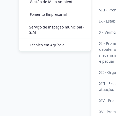
Gestão de Meio Ambiente
VIII - Pr
Fomento Empresarial
IX - Esta
Serviço de inspeção municipal -
SIM
X - Verif
XI - Prom
Técnico em Agrícola
debater o
mecanismo
e pecuári
XII - Org
XIII - Ex
atuação;
XIV - Pres
XV - Prom