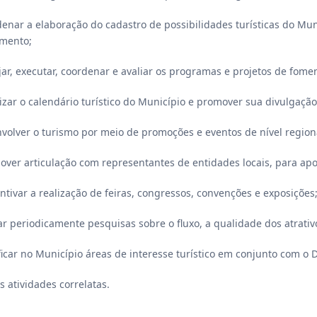
rdenar a elaboração do cadastro de possibilidades turísticas do Mun
amento;
ejar, executar, coordenar e avaliar os programas e projetos de fom
izar o calendário turístico do Município e promover sua divulgação
nvolver o turismo por meio de promoções e eventos de nível regiona
mover articulação com representantes de entidades locais, para apoi
centivar a realização de feiras, congressos, convenções e exposições
uar periodicamente pesquisas sobre o fluxo, a qualidade dos atrativos
ificar no Município áreas de interesse turístico em conjunto com o
s atividades correlatas.