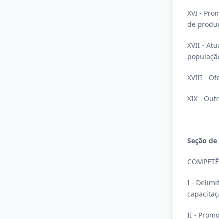
XVI - Pro
de produ
XVII - At
populaçã
XVIII - O
XIX - Out
Seção de
COMPETÊ
I - Delim
capacitaç
II - Prom