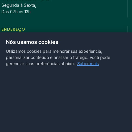
Segunda à Sexta,
Das 07h às 13h
ENDEREÇO
Rua Antonio Tavares, n° 3310, Centro CEP: 78.280-000 -
Nós usamos cookies
Mirassol D’Oeste, MT
Utilizamos cookies para melhorar sua experiência,
personalizar conteúdo e analisar o tráfego. Você pode
REDES SOCIAIS
gerenciar suas preferências abaixo.
Saber mais
OUVIDORIA
Acesse nosso sistema
online
ou ligue
(65) 99972-4002