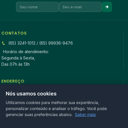
CONTATOS
(65) 3241-1012 / (65) 99936-9476
Horário de atendimento:
Segunda à Sexta,
Das 07h às 13h
ENDEREÇO
Rua Antonio Tavares, n° 3310, Centro CEP: 78.280-000 -
Nós usamos cookies
Mirassol D’Oeste, MT
Utilizamos cookies para melhorar sua experiência,
personalizar conteúdo e analisar o tráfego. Você pode
REDES SOCIAIS
gerenciar suas preferências abaixo.
Saber mais