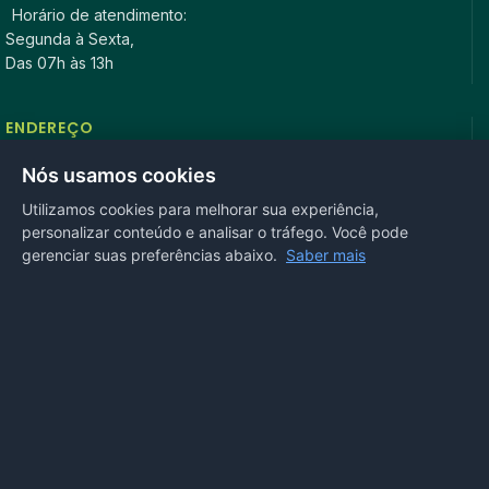
Horário de atendimento:
Segunda à Sexta,
Das 07h às 13h
ENDEREÇO
Rua Antonio Tavares, n° 3310, Centro CEP: 78.280-000 -
Nós usamos cookies
Mirassol D’Oeste, MT
Utilizamos cookies para melhorar sua experiência,
personalizar conteúdo e analisar o tráfego. Você pode
REDES SOCIAIS
gerenciar suas preferências abaixo.
Saber mais
OUVIDORIA
Acesse nosso sistema
online
ou ligue
(65) 99972-4002