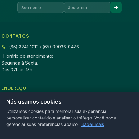
CONTATOS
(65) 3241-1012 / (65) 99936-9476
Horário de atendimento:
Segunda à Sexta,
Das 07h às 13h
ENDEREÇO
Rua Antonio Tavares, n° 3310, Centro CEP: 78.280-000 -
Nós usamos cookies
Mirassol D’Oeste, MT
Utilizamos cookies para melhorar sua experiência,
personalizar conteúdo e analisar o tráfego. Você pode
REDES SOCIAIS
gerenciar suas preferências abaixo.
Saber mais