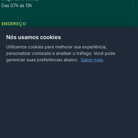
Das 07h às 13h
ENDEREÇO
Rua Antonio Tavares, n° 3310, Centro CEP: 78.280-000 -
Nós usamos cookies
Mirassol D’Oeste, MT
Utilizamos cookies para melhorar sua experiência,
personalizar conteúdo e analisar o tráfego. Você pode
REDES SOCIAIS
gerenciar suas preferências abaixo.
Saber mais
OUVIDORIA
Acesse nosso sistema
online
ou ligue
(65) 99972-4002